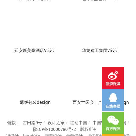
延安新美豪酒店VI设计
华龙建工集团vi设计
薄饼包装design
西安世园会｜产品画册design
链接：
古田路9号
/
设计之家
/
红动中国
/
中国VI设计知识网
/
陕ICP备10000780号-2
｜
版权所有
VI设计、
logo设计、画册设计、包装设计、标识设计、展览展示设