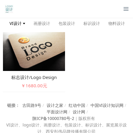
管
VI设计
画册设计
包装设计
标识设计
物料设计
标志设计/logo Design
￥1680.00元
链接：
古田路9号
/
设计之家
/
红动中国
/
中国VI设计知识网
/
平面设计网
/
设计网
/
陕ICP备10000780号-2
｜
版权所有
VI设计、
logo设计、画册设计、包装设计、标识设计、展览展示设
计、西安彤伟品牌传播有限公司